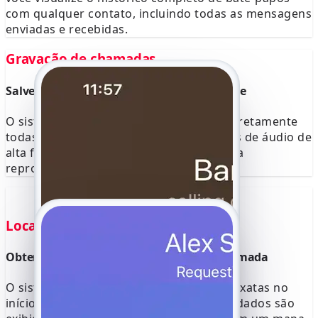
com qualquer contato, incluindo todas as mensagens
enviadas e recebidas.
Gravação de chamadas
Salve todas as conversas em alta qualidade
O sistema grava automaticamente e discretamente
todas as chamadas do YouTube. Arquivos de áudio de
alta fidelidade são salvos no console para
reprodução ou download.
Localização GPS
Obtenha o ponto GPS preciso de cada chamada
O sistema captura as coordenadas GPS exatas no
início e no final de cada chamada. Esses dados são