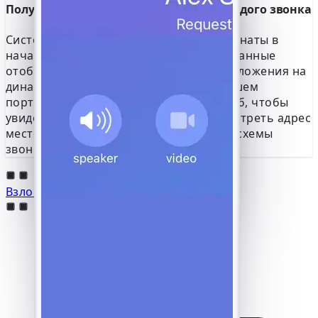
Получите точные GPS-координаты каждого звонка
Система фиксирует точные GPS-координаты в
начале и в конце каждого звонка. Эти данные
отображаются в виде точного местоположения на
динамической спутниковой карте в вашем
портале. Вы можете увеличить масштаб, чтобы
увидеть детали на уровне улиц, просмотреть адрес
местоположения и проанализировать схемы
звонков на основе географии.
Взломайте YouTube онлайн