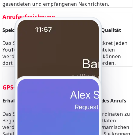
gesendeten und empfangenen Nachrichten.
Anrufaufzeichnung
Speichern Sie jede Unterhaltung in hoher Qualität
Das System zeichnet automatisch und diskret jeden
YouTube-Anruf auf. Hochwertige Audiodateien
werden auf der Konsole gespeichert und können
dort abgespielt oder heruntergeladen werden.
GPS-Standort
Erhalten Sie den genauen GPS-Standort jedes Anrufs
Das System erfasst die genauen GPS-Koordinaten zu
Beginn und am Ende jedes Anrufs. Diese Daten
werden als präziser Standort auf einer dynamischen
Satellitenkarte in Ihrem Portal angezeigt. Sie können