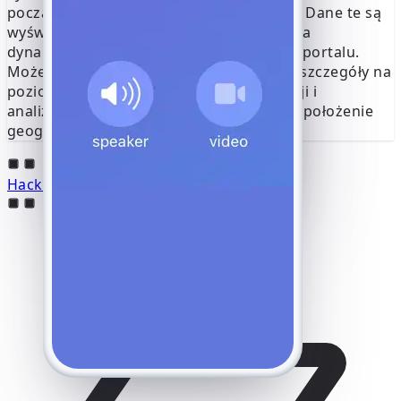
początku i na końcu każdego połączenia. Dane te są
wyświetlane jako precyzyjna lokalizacja na
dynamicznej mapie satelitarnej w Twoim portalu.
Możesz powiększyć obraz, aby zobaczyć szczegóły na
poziomie ulicy, wyświetlić adres lokalizacji i
analizować wzorce połączeń w oparciu o położenie
geograficzne.
Hackuj YouTube online