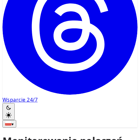
Wsparcie 24/7
▾