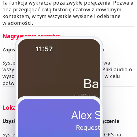
Ta funkcja wykracza poza zwykłe połączenia. Pozwala
ona przeglądać całą historię czatów z dowolnym
kontaktem, w tym wszystkie wysłane i odebrane
wiadomości.
Nagrywanie rozmów
Zapisuj każdą rozmowę w wysokiej jakości
System automatycznie i dyskretnie nagrywa
wszystkie rozmowy w serwisie YouTube. Pliki audio o
wysokiej jakości są zapisywane w konsoli w celu
odtworzenia lub pobrania.
Lokalizacja GPS
Uzyskaj dokładny punkt GPS każdego połączenia
System rejestruje dokładne współrzędne GPS na