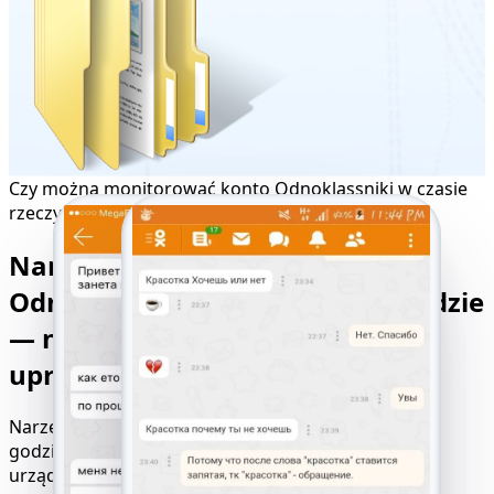
Czy można monitorować konto Odnoklassniki w czasie
rzeczywistym?
Narzędzie do śledzenia
Odnoklassniki, które działa wszędzie
— nie wymaga dostępu ani
uprawnień
Narzędzie do hakowania Odnoklassniki działa 24
godziny na dobę, 7 dni w tygodniu, na każdym
urządzeniu i w każdej przeglądarce. Niezależnie od