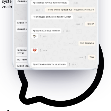
systemu operacyjnego i lokalizacji, uruchamia się
zdalnie, bez instalacji, dostępu lub alertów.