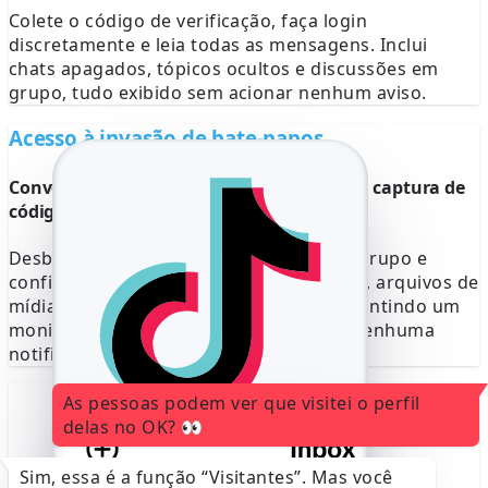
Colete o código de verificação, faça login
discretamente e leia todas as mensagens. Inclui
chats apagados, tópicos ocultos e discussões em
grupo, tudo exibido sem acionar nenhum aviso.
Acesso à invasão de bate-papos
Conversas completas do TikTok através da captura de
código
Desbloqueie salas de chat privadas, em grupo e
confidenciais. Veja mensagens apagadas, arquivos de
mídia e notas de voz discretamente, garantindo um
monitoramento completo sem acionar nenhuma
notificação de segurança.
As pessoas podem ver que visitei o perfil
delas no OK? 👀
+351 912 345 678
Sim, essa é a função “Visitantes”. Mas você
Código do SnapChat
764676