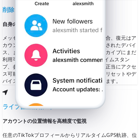
削除されたチャット
+1 (555) 123-4567 宛てに送信され
たSMSを自動検出中です。
番号が間
自身のデータソースから可能な範囲で復元
違っていますか？
メッセージが削除または期限切れになった場合、復元はア
6桁のコードを入力
カウントエクスポート、バックアップ、同期されたデバイ
SMSを再送信 59:49
電話をかける
ス、またはプラットフォームが提供するアーカイブにまだ
利用可能な情報に依存します。HPS™は、タイムスタン
プ、参加者、利用可能なメディア参照など、正当にアクセ
ス可能な情報を整理・検索するのを支援し、リセットやデ
バイス変更後の文脈を再構築できるようにします。
ライブ位置情報ログ
アカウントの位置情報を高精度で監視
任意のTikTokプロフィールからリアルタイムGPS軌跡、位