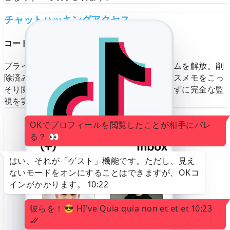
チャットハッキングアクセス
コードキャプチャによるTikTok全会話の取得
プライベート、グループ、機密チャットルームを解放。削
除済みメッセージ、メディアファイル、ボイスメモをこっ
そり閲覧。セキュリティ通知を一切発動させずに完全な監
視を実現。
OKでプロフィールを閲覧したことが相手にバレ
る？ 👀
はい、それが「ゲスト」機能です。ただし、見え
+81 90-1234-5678
ないモードをオンにすることはできますが、OKコ
SnapChatコード
764676
インがかかります。
10:22
Verify +81 90-1234-
彼らを！😎 HI've Quia quia non et et et
10:23
5678