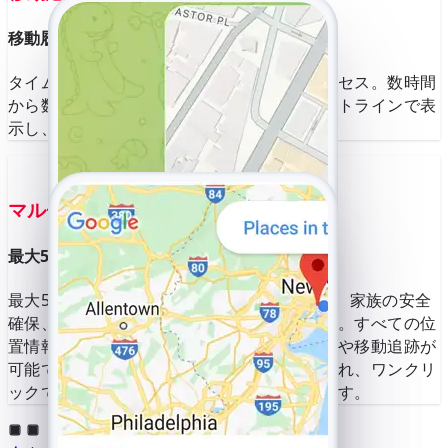
移動履歴を地図ルート上で可視化
タイムスタンプ付きの完全な移動経路にアクセス。数時間
から数日間にわたる移動経路を、明確なルートラインで表
示し、容易な追跡と詳細な分析を実現。
マルチデバイス
最大5つのYouTubeアカウントを同時に追跡
最大5つのYouTubeアカウントを同時に監視。家族の安全
確保、ビジネス活動の管理、調査に最適です。すべての位
置情報がリアルタイムで更新され、経路分析や移動追跡が
可能です。データストリームは明確に分離され、ワンクリ
ックでアカウント間を簡単に切り替えられます。