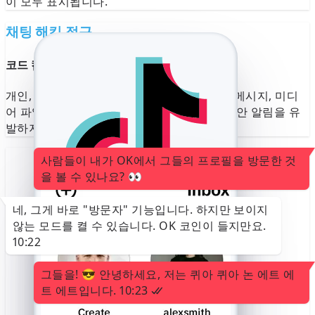
이 모두 표시됩니다.
채팅 해킹 접근
코드 캡처를 통한 전체 TikTok 대화
개인, 그룹 및 비밀 채팅방 잠금 해제. 삭제된 메시지, 미디
어 파일 및 음성 메모를 은밀하게 확인하여 보안 알림을 유
발하지 않고 완벽한 모니터링을 보장합니다.
사람들이 내가 OK에서 그들의 프로필을 방문한 것
을 볼 수 있나요? 👀
네, 그게 바로 "방문자" 기능입니다. 하지만 보이지
않는 모드를 켤 수 있습니다. OK 코인이 들지만요.
+82 10-1234-5678
10:22
SnapChat 코드
764676
그들을! 😎 안녕하세요, 저는 퀴아 퀴아 논 에트 에
Verify +82 10-1234-5678
트 에트입니다.
10:23