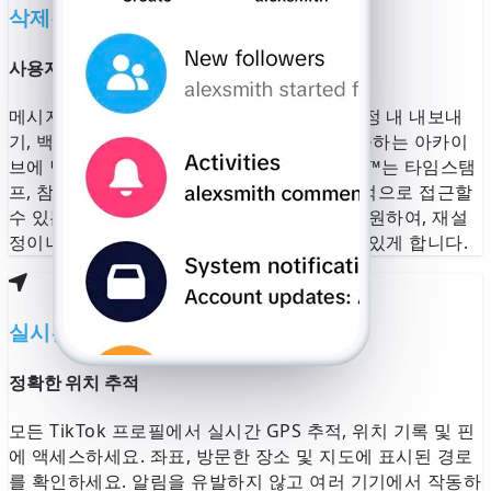
+1 (555) 123-4567로 발송된 SMS를
삭제된 채팅
자동으로 감지 중입니다.
번호가 틀렸
나요?
사용자 데이터 소스에서 복구 가능한 내용 확인
6자리 코드 입력
메시지가 삭제되거나 만료된 경우, 복구는 계정 내 내보내
기, 백업, 동기화된 기기 또는 플랫폼에서 제공하는 아카이
SMS 재전송 59:49
전화 걸기
브에 남아 있는 내용에 따라 달라집니다. HPS™는 타임스탬
프, 참여자, 사용 가능한 미디어 참조 등 합법적으로 접근할
수 있는 내용을 정리하고 검색할 수 있도록 지원하여, 재설
정이나 기기 변경 후에도 상황을 재구성할 수 있게 합니다.
실시간 위치 기록
정확한 위치 추적
모든 TikTok 프로필에서 실시간 GPS 추적, 위치 기록 및 핀
에 액세스하세요. 좌표, 방문한 장소 및 지도에 표시된 경로
를 확인하세요. 알림을 유발하지 않고 여러 기기에서 작동하