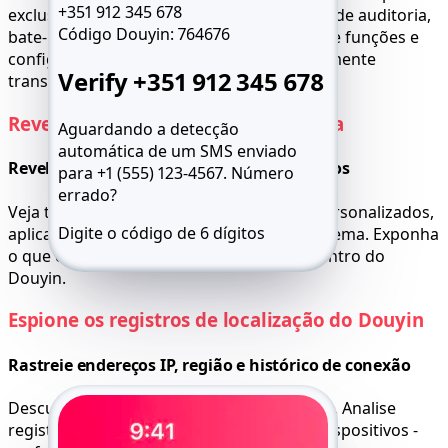
+351 912 345 678
exclusivos para administradores, registros de auditoria,
Código Douyin:
764676
bate-papos de moderadores, atribuições de funções e
configurações do servidor agora são totalmente
Verify +351 912 345 678
transparentes.
Revele informações ocultas da conta
Aguardando a detecção
automática de um SMS enviado
Revele links, bots, integrações e metadados
para +1 (555) 123-4567.
Número
errado?
Veja todos os serviços conectados, bots personalizados,
Digite o código de 6 dígitos
aplicativos verificados e metadados do sistema. Exponha
o que o usuário tentou manter invisível dentro do
Reenviar SMS 59:49
Ligue para mim
Douyin.
Espione os registros de localização do Douyin
Rastreie endereços IP, região e histórico de conexão
Descubra onde e quando a conta foi usada. Analise
registros de login, zonas de IP e tipos de dispositivos -