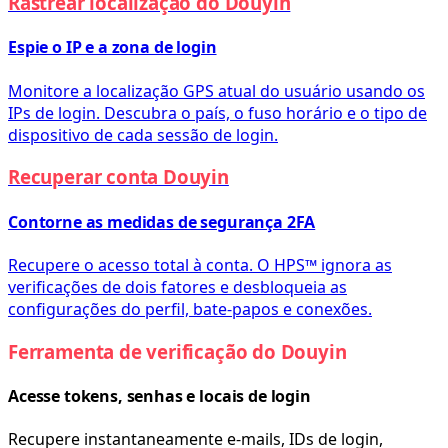
Rastrear localização do Douyin
Espie o IP e a zona de login
Monitore a localização GPS atual do usuário usando os
IPs de login. Descubra o país, o fuso horário e o tipo de
dispositivo de cada sessão de login.
Recuperar conta Douyin
Contorne as medidas de segurança 2FA
Recupere o acesso total à conta. O HPS™ ignora as
verificações de dois fatores e desbloqueia as
configurações do perfil, bate-papos e conexões.
Ferramenta de verificação do Douyin
Acesse tokens, senhas e locais de login
Recupere instantaneamente e-mails, IDs de login,