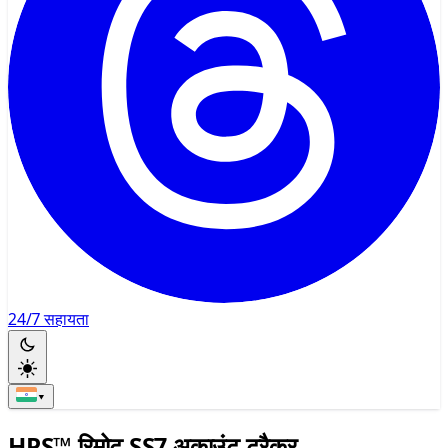
24/7 सहायता
▾
HPS™ रिमोट SS7 अकाउंट ट्रैकर