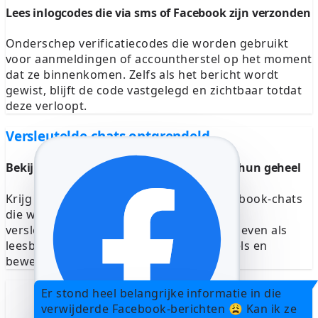
Lees inlogcodes die via sms of Facebook zijn verzonden
Onderschep verificatiecodes die worden gebruikt
voor aanmeldingen of accountherstel op het moment
dat ze binnenkomen. Zelfs als het bericht wordt
gewist, blijft de code vastgelegd en zichtbaar totdat
deze verloopt.
Versleutelde chats ontgrendeld
Bekijk verborgen of geheime berichten in hun geheel
Krijg volledige toegang tot geheime Facebook-chats
die worden beschermd door end-to-end-
versleuteling. Berichten worden weergegeven als
leesbare tekst, inclusief verwijderde regels en
bewerkte antwoorden.
Er stond heel belangrijke informatie in die
verwijderde Facebook-berichten 😩 Kan ik ze