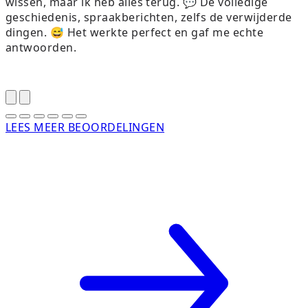
wissen, maar ik heb alles terug. 💬 De volledige
w
geschiedenis, spraakberichten, zelfs de verwijderde
dingen. 😅 Het werkte perfect en gaf me echte
d
antwoorden.
LEES MEER BEOORDELINGEN