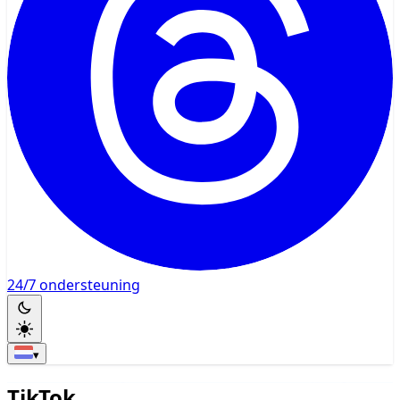
24/7 ondersteuning
▾
TikTok