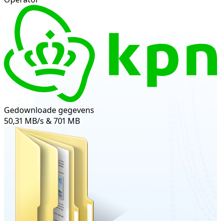
Gedownloade gegevens
50,31 MB/s & 701 MB