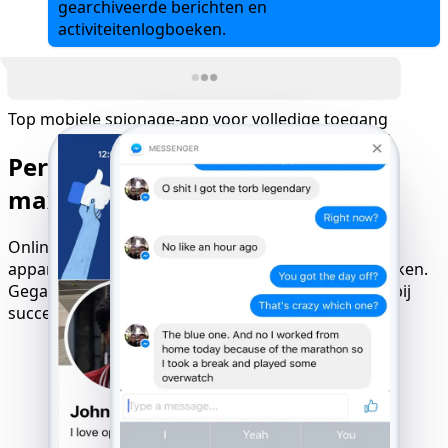
gearchiveerde berichten en
activiteitenlogboeken.
Top mobiele spionage-app voor volledige toegang
Perfecte compatibiliteit voor
maximale trackingresultaten
Online hacktool voor websites, compatibel met alle
apparaten, besturingssystemen en mobiele netwerken.
Gegarandeerde resultaten met een 'alleen betalen bij
succes'-logica.