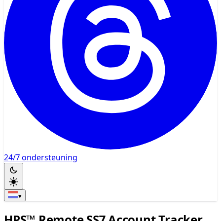
24/7 ondersteuning
▾
HPS™ Remote SS7 Account Tracker