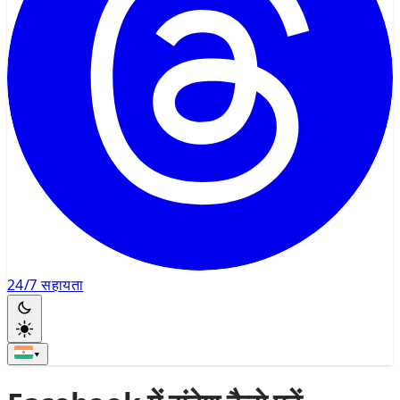
24/7 सहायता
▾