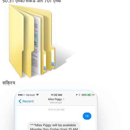
50.31 एमबी/सेकंड और 701 एमबी
सक्रिय