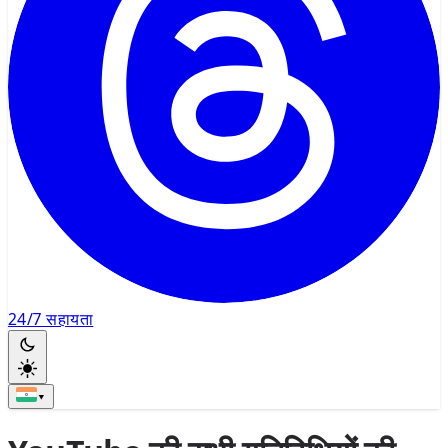
24/7 सहायता
▾