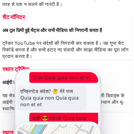
तरह से पता न चलने की गारंटी है।
चैट मॉनिटर
अब टूल छिपी हुई चैट्स और सभी मीडिया की निगरानी करता है
ट्रैकर YouTube पर संदेशों की निगरानी कर सकता है। यह गुप्त चैट
रिकॉर्ड करता है और सभी हटाए गए संवादों और साझा मीडिया का पूरा लॉग
प्रदान करता है।
स्थान ट्रैकिंग
1I've Quia quia non et et
आईपी डेटा के साथ रीयल-टाइम लोकेशन ट्रैक करें
एन्क्रिप्टेड संदेश? 🤔 मेरे पास
यह सेवा गतिविधि के इतिहास को ट्रैक करती है। यह किसी डिवाइस के
Quia quia non Quia quia
आईपी पते की निगरानी करके उसका वास्तविक समय का स्थान और भू-
non et et
स्थानिक इतिहास निर्धारित करती है।
उन्हें! 😎 HI've Quia quia
non et et et
स्थान डेटा कुंजी