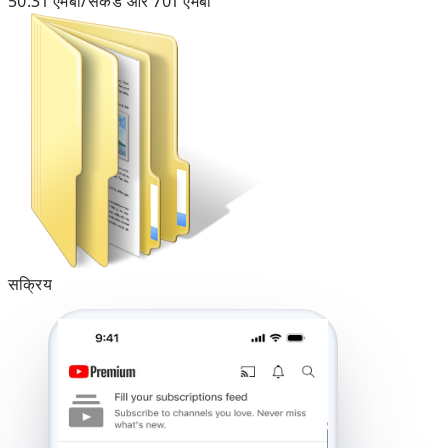
50.31 एमबी/सेकंड और 701 एमबी
सक्रिय