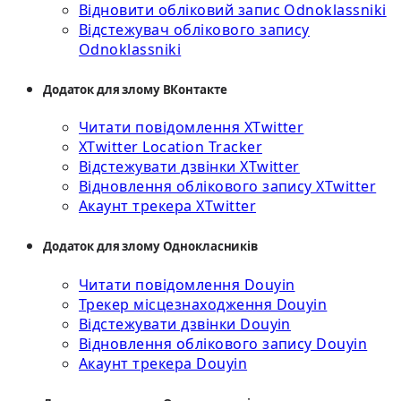
Відновити обліковий запис Odnoklassniki
Відстежувач облікового запису
Odnoklassniki
Додаток для злому ВКонтакте
Читати повідомлення XTwitter
XTwitter Location Tracker
Відстежувати дзвінки XTwitter
Відновлення облікового запису XTwitter
Акаунт трекера XTwitter
Додаток для злому Однокласників
Читати повідомлення Douyin
Трекер місцезнаходження Douyin
Відстежувати дзвінки Douyin
Відновлення облікового запису Douyin
Акаунт трекера Douyin