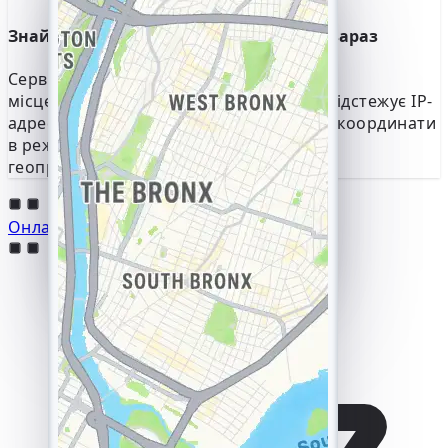
Усе бачу! 😎 Дякую,
Знайдіть точні координати пристрою зараз
розібралася за пару
хвилин
Сервіс забезпечує точне визначення
місцезнаходження через YouTube. Він відстежує IP-
адресу пристрою, щоб визначити його координати
в режимі реального часу, і надає повну
геопросторову історію.
Онлайн-хакерство YouTube