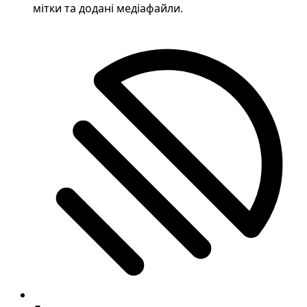
мітки та додані медіафайли.