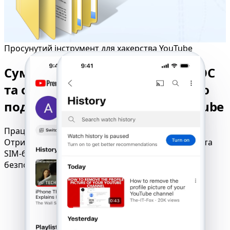
Просунутий інструмент для хакерства YouTube
Сумісний з усіма пристроями, ОС
та операторами — почніть свою
подорож у світі хакерства YouTube
Працює на iOS, Android, Windows та macOS.
Отримайте безперебійний доступ без інсталяцій та
SIM-блокувань — просто запустіть його
безпосередньо у своєму браузері.