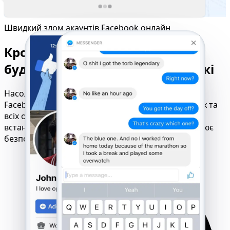
Швидкий злом акаунтів Facebook онлайн
Кросплатформовий доступ для
будь-якого пристрою або мережі
Насолоджуйтесь безперебійним відстеженням
Facebook на смартфонах, настільних комп'ютерах та
всіх основних мобільних операторах Не потрібно
встановлювати, не потрібно джейлбрейк — працює
безпосередньо з вашого браузера.