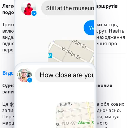
Легко отримуйте доступ до минулих маршрутів
подорожей та відвіданих місць
Трекер складає хронологію всіх відвіданих місць,
включаючи зупинки та пройдений маршрут. Навіть
видалені або приховані дані про місцезнаходження
відновлюються, що дає вам повне уявлення про
пересування.
Відстеження декількох пристроїв
Одночасний моніторинг декількох облікових
записів Facebook
Ця функція дозволяє відстежувати кілька облікових
записів Facebook на різних пристроях одночасно.
Переглядайте поточне місцезнаходження, минулі
маршрути та деталі подорожей для кожного