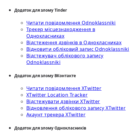
Додаток для злому Tinder
Читати повідомлення Odnoklassniki
Трекер місцезнаходження в
Однокласниках
Відстеження дзвінків в Однокласниках
Відновити обліковий запис Odnoklassniki
Відстежувач облікового запису
Odnoklassniki
Додаток для злому ВКонтакте
Читати повідомлення XTwitter
XTwitter Location Tracker
Відстежувати дзвінки XTwitter
Відновлення облікового запису XTwitter
Акаунт трекера XTwitter
Додаток для злому Однокласників