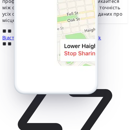
профілю в одному місці. Швидко перемикайтеся
між обліковими записами та зберігайте точність
усіх оновлень, не втрачаючи важливих даних про
місцезнаходження.
Відстежуйте місцезнаходження Facebook