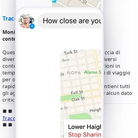
Tracciamento multi-dispositivo
Monitorare più account Facebook
contemporaneamente
Questa funzione ti consente di tenere traccia di
diversi account Facebook su dispositivi diversi
contemporaneamente. Visualizza le posizioni in
tempo reale, i percorsi passati e i dettagli di viaggio
per ogni profilo in un unico posto. Passa
rapidamente da un account all'altro e mantieni tutti
gli aggiornamenti accurati senza perdere alcun dato
critico sulla posizione.
Traccia la posizione su Facebook