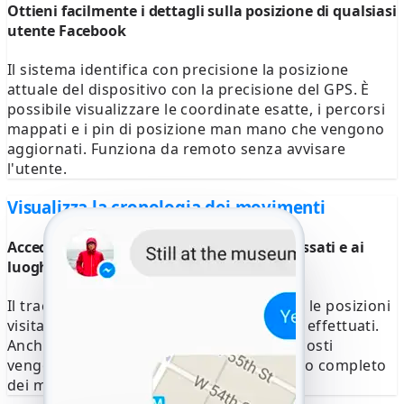
Ottieni facilmente i dettagli sulla posizione di qualsiasi
utente Facebook
Il sistema identifica con precisione la posizione
attuale del dispositivo con la precisione del GPS. È
possibile visualizzare le coordinate esatte, i percorsi
mappati e i pin di posizione man mano che vengono
aggiornati. Funziona da remoto senza avvisare
l'utente.
Visualizza la cronologia dei movimenti
Accedi facilmente ai percorsi di viaggio passati e ai
luoghi visitati
Il tracker compila una cronologia di tutte le posizioni
visitate, comprese le fermate e i percorsi effettuati.
Anche i dati di posizione cancellati o nascosti
vengono ripristinati, offrendoti un quadro completo
dei movimenti.