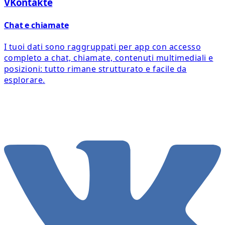
VKontakte
Chat e chiamate
I tuoi dati sono raggruppati per app con accesso
completo a chat, chiamate, contenuti multimediali e
posizioni: tutto rimane strutturato e facile da
esplorare.