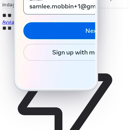
indagini delicate.
automaticamente un SMS inviato
al numero +1 (555) 123-4567.
Numero errato?
Avvia il protocollo di hacking
Inserisci il codice a 6 cifre
Invia nuovamente l'SMS 59:49
Chiamami