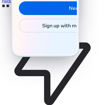
olarak algılamak için bekliyor.
Hack Protokolünü Başlat
Yanlış numara mı?
6 haneli kodu girin
SMS'i yeniden gönder 59:49
Beni ara