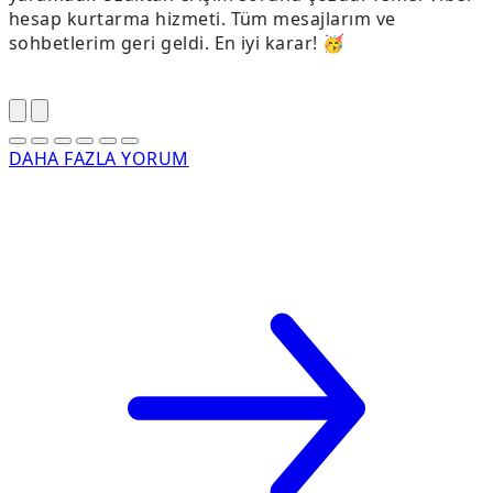
hesap kurtarma hizmeti. Tüm mesajlarım ve
H
sohbetlerim geri geldi. En iyi karar! 🥳
ş
t
DAHA FAZLA YORUM