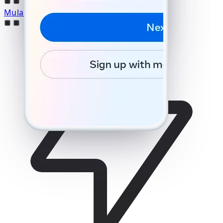
yang dikirim ke +1 (555) 123-4567.
Nomor salah?
Mulai Protokol Peretasan
Masukkan kode 6 digit
Kirim ulang SMS 59:49
Hubungi saya