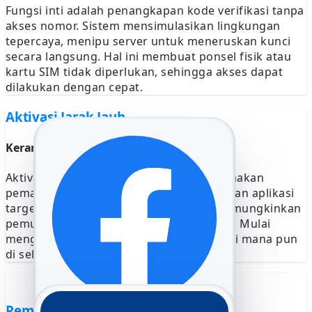
Fungsi inti adalah penangkapan kode verifikasi tanpa
akses nomor. Sistem mensimulasikan lingkungan
tepercaya, menipu server untuk meneruskan kunci
secara langsung. Hal ini membuat ponsel fisik atau
kartu SIM tidak diperlukan, sehingga akses dapat
dilakukan dengan cepat.
Aktivasi Jarak Jauh
Kerangka Kerja Aktivasi Tanpa Perangkat
Aktivasi tanpa akses perangkat menggunakan
pemalsuan jejak digital. Sistem meyakinkan aplikasi
target bahwa login telah diverifikasi, memungkinkan
pemulihan akun jarak jauh secara penuh. Mulai
mengakses semua komunikasi dari lokasi mana pun
di seluruh dunia dengan cepat.
Pemulihan Data Lokasi