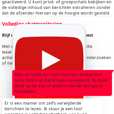
geactiveerd. U kunt privé- of groepschats bekijken en
de volledige inhoud van berichten extraheren zonder
dat de afzender hiervan op de hoogte wordt gesteld.
Volledige chatmonitoring
Blijf onzichtbaar terwijl je YouTube-DM's leest
Met deze functie kun je elk gesprek als stille
waarnemer bekijken. Geen vinkjes, geen
activiteitsmeldingen — ideaal voor privéonderzoeken
of heimelijke monitoring.
Mijn ex heeft een hele YouTube-thread met
onze foto's en betalingen verwijderd. Ik moet
deze op de een of andere manier dringend
herstellen.
+31 6 12345678
Er is een manier om zelfs verwijderde
YouTube-code
764676
berichten te lezen. Ik stuur je een tool