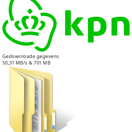
Gedownloade gegevens
50,31 MB/s & 701 MB