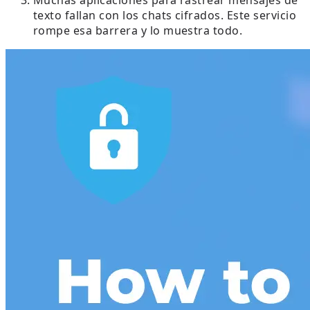
texto fallan con los chats cifrados. Este servicio
rompe esa barrera y lo muestra todo.