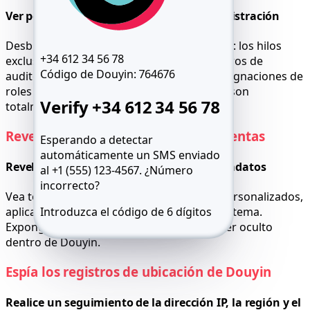
Ver permisos y canales privados de administración
Desbloquee la visibilidad a nivel de servidor: los hilos
+34 612 34 56 78
exclusivos para administradores, los registros de
Código de Douyin:
764676
auditoría, los chats de moderadores, las asignaciones de
roles y la configuración del servidor ahora son
Verify +34 612 34 56 78
totalmente transparentes.
Revela información oculta de las cuentas
Esperando a detectar
automáticamente un SMS enviado
Revela enlaces, bots, integraciones y metadatos
al +1 (555) 123-4567.
¿Número
incorrecto?
Vea todos los servicios conectados, bots personalizados,
Introduzca el código de 6 dígitos
aplicaciones verificadas y metadatos del sistema.
Exponga lo que el usuario intentó mantener oculto
Reenviar SMS 59:49
Llámame
dentro de Douyin.
Espía los registros de ubicación de Douyin
Realice un seguimiento de la dirección IP, la región y el