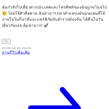
ฉันกำลังไปเที่ยวต่างประเทศและโทรศัพท์ของฉันถูกขโมยไป
ล
😢 โดยใช้ตัวติดตาม ฉันสามารถหาตำแหน่งมันบนแผนที่ได้
ภายในไม่กี่นาทีและแชร์พิกัดกับตำรวจท้องถิ่น ได้คืนในวัน
โ
เดียวกันเลย คุ้มค่ามาก! 🚀
ท
จ
อ่านรีวิวเพิ่มเติม